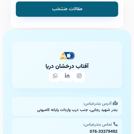
مقالات منتخب
آفتاب درخشان دریا
آدرس بندرعباس:
بندر شهید رجایی، جنب درب واردات پایانه کامیونی
تماس بندرعباس:
076-33379492